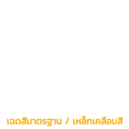
เฉดสีมาตรฐาน / เหล็กเคลือบสี