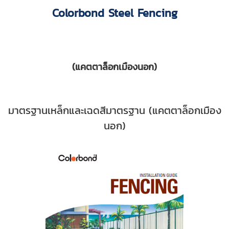
Colorbond Steel Fencing
(แคตตาล็อกเมืองนอก)
มาตรฐานเหล็กและเฉดสีมาตรฐาน (แคตตาล็อกเมือง
นอก)