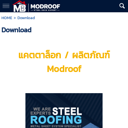
HOME
>
Download
Download
แคตตาล็อก / ผลิตภัณฑ์
Modroof