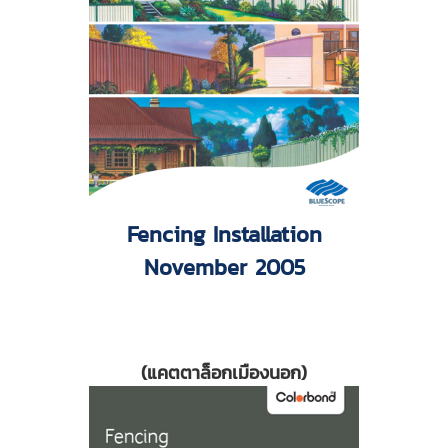
Fencing Installation
November 2005
(แคตตาล็อกเมืองนอก)