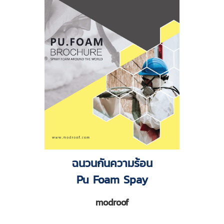
ฉนวนกันความร้อน
Pu Foam Spay
modroof