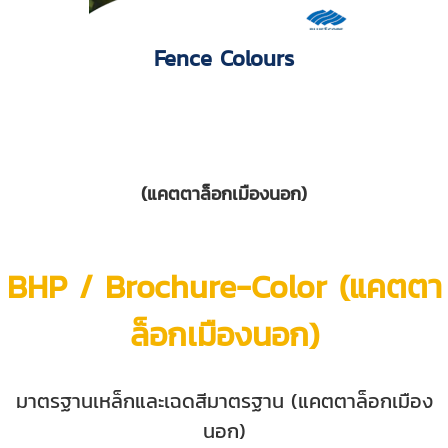
Fence Colours
(แคตตาล็อกเมืองนอก)
BHP / Brochure-Color (แคตตา
ล็อกเมืองนอก)
มาตรฐานเหล็กและเฉดสีมาตรฐาน (แคตตาล็อกเมือง
นอก)