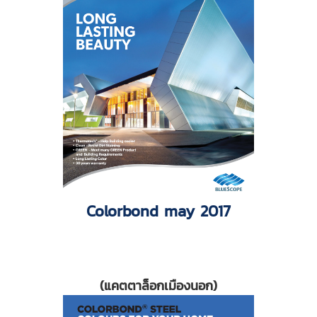
Colorbond may 2017
(แคตตาล็อกเมืองนอก)