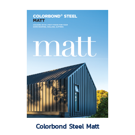
Colorbond Steel Matt