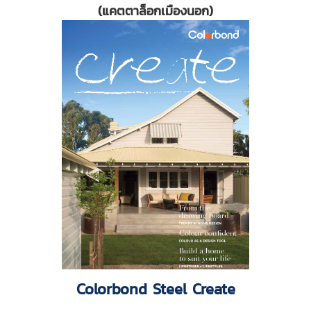
(แคตตาล็อกเมืองนอก)
Colorbond Steel Create